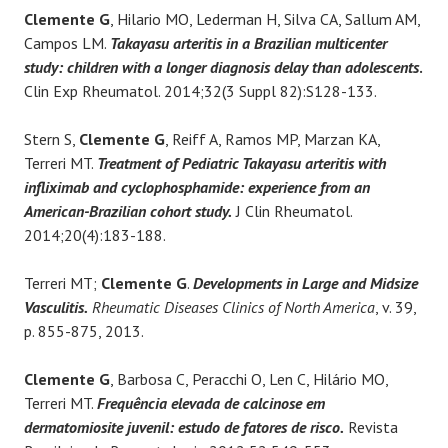
Clemente G
, Hilario MO, Lederman H, Silva CA, Sallum AM,
Campos LM.
T
akayasu arteritis in a Brazilian multicenter
study: children with a longer diagnosis delay than adolescents
.
Clin Exp Rheumatol. 2014;32(3 Suppl 82):S128-133.
Stern S,
Clemente G
, Reiff A, Ramos MP, Marzan KA,
Terreri MT.
Treatment of Pediatric Takayasu arteritis with
infliximab and cyclophosphamide: experience from an
American-Brazilian cohort study.
J Clin Rheumatol.
2014;20(4):183-188.
Terreri MT;
Clemente G
.
Developments in Large and Midsize
Vasculitis.
Rheumatic Diseases Clinics of North America
, v. 39,
p. 855-875, 2013.
Clemente G
, Barbosa C, Peracchi O, Len C, Hilário MO,
Terreri MT.
Frequência elevada de calcinose em
dermatomiosite juvenil: estudo de fatores de risco.
Revista