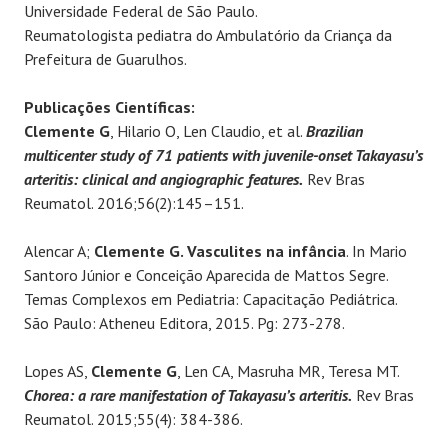
Universidade Federal de São Paulo.
Reumatologista pediatra do Ambulatório da Criança da
Prefeitura de Guarulhos.
Publicações Científicas:
Clemente G
, Hilario O, Len Claudio, et al.
Brazilian
multicenter study of 71 patients with juvenile-onset Takayasu’s
arteritis: clinical and angiographic features.
Rev Bras
Reumatol. 2016;56(2):145–151.
Alencar A;
Clemente G. Vasculites na infância
. In Mario
Santoro Júnior e Conceição Aparecida de Mattos Segre.
Temas Complexos em Pediatria: Capacitação Pediátrica.
São Paulo: Atheneu Editora, 2015. Pg: 273-278.
Lopes AS,
Clemente G
, Len CA, Masruha MR, Teresa MT.
Chorea: a rare manifestation of Takayasu’s arteritis.
Rev Bras
Reumatol. 2015;55(4): 384-386.